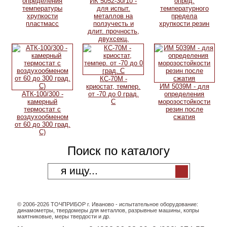
определения
ИК 5052-30/10 -
опред.
температуры
для испыт.
температурного
хрупкости
металлов на
предела
пластмасс
ползучесть и
хрупкости резин
длит. прочность,
двухсекц.
КС-70М -
криостат, темпер.
ИМ 5039М - для
АТК-100/300 -
от -70 до 0 град.
определения
камерный
С
морозостойкости
термостат с
резин после
воздухообменом
сжатия
от 60 до 300 град.
С)
Поиск по каталогу
© 2006-2026 ТОЧПРИБОР г. Иваново - испытательное оборудование:
динамометры, твердомеры для металлов, разрывные машины, копры
маятниковые, меры твердости и др.