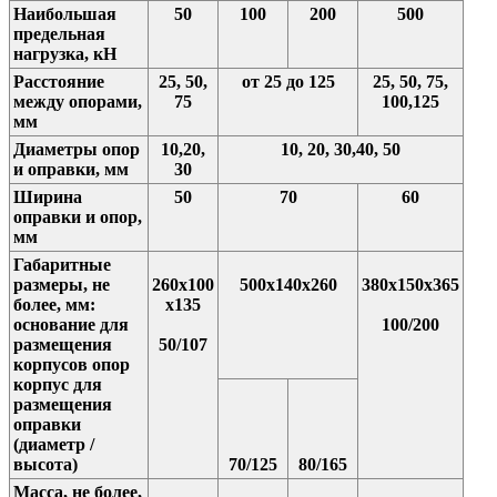
Наибольшая
50
100
200
500
предельная
нагрузка, кН
Расстояние
25, 50,
от 25 до 125
25, 50, 75,
между опорами,
75
100,125
мм
Диаметры опор
10,20,
10, 20, 30,40, 50
и оправки, мм
30
Ширина
50
70
60
оправки и опор,
мм
Габаритные
размеры, не
260x100
500x140x260
380x150х365
более, мм:
х135
основание для
100/200
размещения
50/107
корпусов опор
корпус для
размещения
оправки
(диаметр /
высота)
70/125
80/165
Масса, не более,