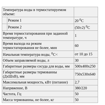
Температура воды в термостатируемом
объеме:
0
Режим 1
20
С
0
Режим 2
(50±2)
С
Время термостатирования при заданной
1
температуре, ч
Время выхода на режим
60
термостатирования не более, мин
0
от 10 до 15
Начальная температура воды,
С<
Объем заправляемой воды, л
30
Габаритные размеры сосуда для воды, мм
500х400х250
Габаритные размеры термованны
750х530х640
(ДхШхВ), мм
Максимальная мощность, кВт (питание)
2,7
Напряжение, В
380/220
Частота, Гц
50
Масса термованны, не более, кг
50