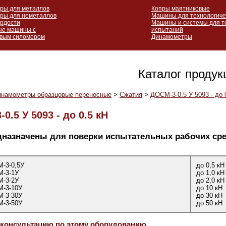
ры для металлов
Копры маятниковые
ры для неметаллов
Машины для технологиче
рдости
Машины и системы для 
ые машины с
испытаний
вым силомером
Динамометры
Каталог продук
инамометры образцовые переносные
>
Сжатия
>
ДОСМ-3-0.5 У 5093 - до 
0.5 У 5093 - до 0.5 кН
дназначены для поверки испытательных рабочих сре
-3-0,5У
до 0,5 кН
М-3-1У
до 1,0 кН
М-3-2У
до 2,0 кН
М-3-10У
до 10 кН
М-3-30У
до 30 кН
М-3-50У
до 50 кН
 консультацию по этому оборудованию