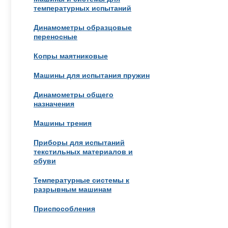
температурных испытаний
Динамометры образцовые
переносные
Копры маятниковые
Машины для испытания пружин
Динамометры общего
назначения
Машины трения
Приборы для испытаний
текстильных материалов и
обуви
Температурные системы к
разрывным машинам
Приспособления