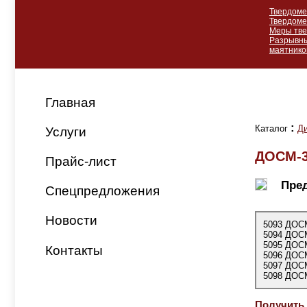
Твердоме
Твердоме
Меры тве
Разрывн
маятнико
Главная
:
Каталог
Д
Услуги
ДОСМ-3-
Прайс-лист
Пре
Спецпредложения
Новости
5093 ДОСМ
5094 ДОС
5095 ДОС
Контакты
5096 ДОС
5097 ДОС
5098 ДОС
Получить