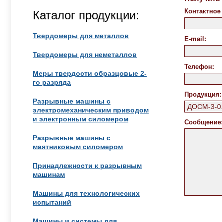
Контактное
Каталог продукции:
Твердомеры для металлов
E-mail:
Твердомеры для неметаллов
Телефон:
Меры твердости образцовые 2-
го разряда
Продукция:
Разрывные машины с
электромеханическим приводом
и электронным силомером
Сообщение
Разрывные машины с
маятниковым силомером
Принадлежности к разрывным
машинам
Машины для технологических
испытаний
Машины и системы для