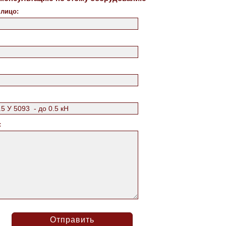
 лицо:
: