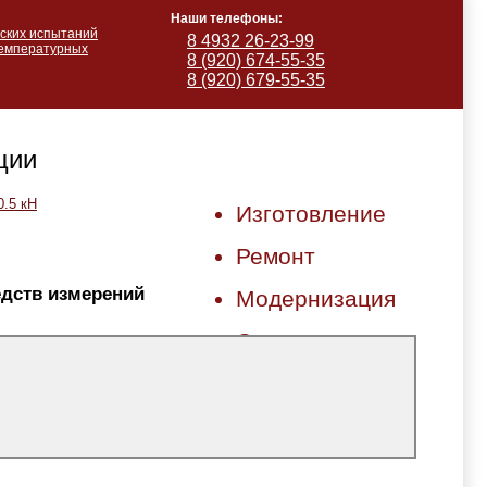
Наши телефоны:
ских испытаний
8 4932 26-23-99
температурных
8 (920) 674-55-35
8 (920) 679-55-35
ции
0.5 кН
Изготовление
Ремонт
дств измерений
Модернизация
Сервис